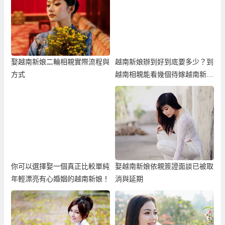
娶越南新娘二輪相親實際流程與
越南新娘辦到好到底要多少？到
方式
越南相親能看幾個待嫁越南新娘
佳麗？
你可以選擇娶一個真正比較單純
娶越南新娘依親簽證面談已被取
年輕漂亮有心婚姻的越南新娘！
消與延期