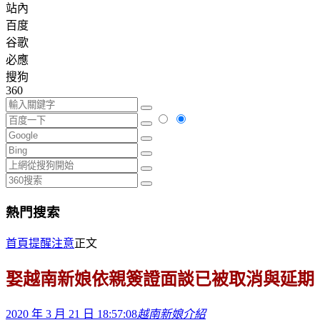
站內
百度
谷歌
必應
搜狗
360
熱門搜索
首頁
提醒注意
正文
娶越南新娘依親簽證面談已被取消與延期
2020 年 3 月 21 日 18:57:08
越南新娘介紹