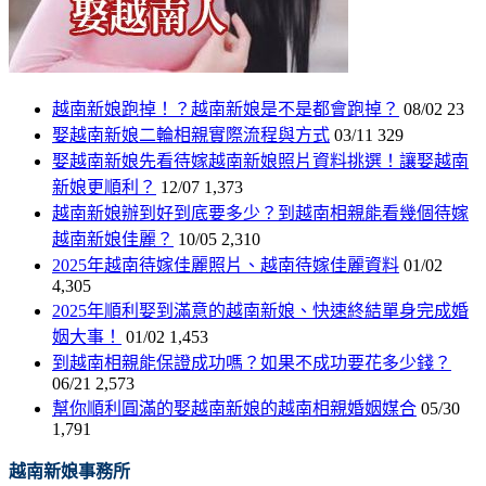
越南新娘跑掉！？越南新娘是不是都會跑掉？
08/02
23
娶越南新娘二輪相親實際流程與方式
03/11
329
娶越南新娘先看待嫁越南新娘照片資料挑選！讓娶越南
新娘更順利？
12/07
1,373
越南新娘辦到好到底要多少？到越南相親能看幾個待嫁
越南新娘佳麗？
10/05
2,310
2025年越南待嫁佳麗照片、越南待嫁佳麗資料
01/02
4,305
2025年順利娶到滿意的越南新娘、快速終結單身完成婚
姻大事！
01/02
1,453
到越南相親能保證成功嗎？如果不成功要花多少錢？
06/21
2,573
幫你順利圓滿的娶越南新娘的越南相親婚姻媒合
05/30
1,791
越南新娘事務所