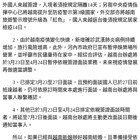
外國人來越簽證，入境者須按規定隔離14天；另我中央疫情指
揮中心已將越南提升至防疫警示第3級國家，外交部亦將越南
旅遊警示燈號升級為「紅色」，國人來越返台後須按規定居家
檢疫14日。
2、由於越南疫情變化快速，新增確診武漢肺炎病例持續
增加，旅行風險增高，此外，河內市政府已宣布暫停娛樂場所
營業，並呼籲市民儘量待在家中，經綜合評估，越南台辦處將
於3月23日至4月24日暫停依親簽證面談業務，未來視疫情發展
再做適當調整。
3、已排定3月23至27日面談，且預約面談國人已於27日前
抵達越者，仍可依原訂時間來本處進行面談，越南台辦處將與
當事人聯繫確認。
4、其他已於3月23日至4月24日排定依親簽證面談時間
者，將延至7月2日後面談，越南台辦處將主動更改面談日期後
通知當事人。
所以，如果已經與
越南新娘
辦好越南結婚，且準備接受依