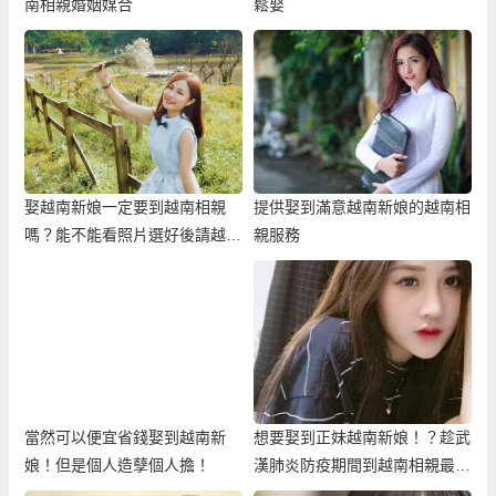
南相親婚姻媒合
鬆娶
娶越南新娘一定要到越南相親
提供娶到滿意越南新娘的越南相
嗎？能不能看照片選好後請越南
親服務
新娘過來台灣結婚？
當然可以便宜省錢娶到越南新
想要娶到正妹越南新娘！？趁武
娘！但是個人造孽個人擔！
漢肺炎防疫期間到越南相親最有
機會娶到！