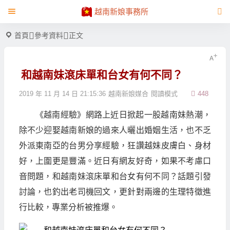
越南新娘事務所
首頁
參考資料
正文
和越南妹滾床單和台女有何不同？
2019 年 11 月 14 日 21:15:36
越南新娘媒合
閱讀模式
448
《越南經驗》網路上近日掀起一股越南妹熱潮，
除不少迎娶越南新娘的過來人曬出婚姻生活，也不乏
外派東南亞的台男分享經驗，狂讚越妹皮膚白、身材
好，上圍更是豐滿。近日有網友好奇，如果不考慮口
音問題，和越南妹滾床單和台女有何不同？話題引發
討論，也釣出老司機回文，更針對兩邊的生理特徵進
行比較，專業分析被推爆。