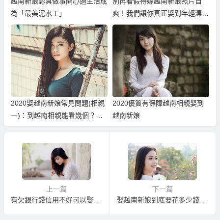
越南新娘認真做事開心過生活成
別再看假待嫁越南新娘照片自
為「最美泥水工」
爽！我們讓你真正娶到年輕漂亮
的越南老婆！
2020娶越南新娘常見問題(相親
2020優質有保障越南相親娶到
一)：到越南相親能看幾個？一
越南新娘
般都看幾個要決定？
上一篇
下一篇
有欠銀行錢信用不好可以娶越南新娘嗎？
娶越南新娘到底要花多少錢？越南新娘辦到好要多少？