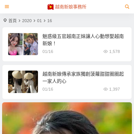
越南新娘事務所
首頁
2020
01
16
魅惑級五官越南正妹讓人心動想娶越南
新娘！
01/16
1,578
越南新娘傳承家族獨創菠蘿甜甜圈圈起
一家人的心
01/16
1,397